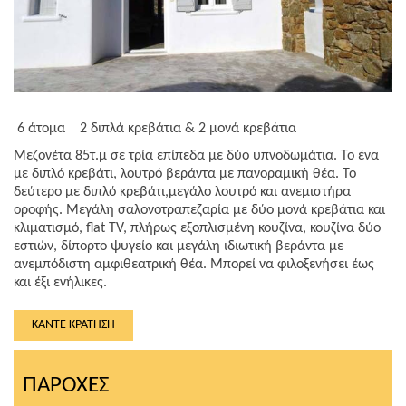
6 άτομα
2 διπλά κρεβάτια & 2 μονά κρεβάτια
Μεζονέτα 85τ.μ σε τρία επίπεδα με δύο υπνοδωμάτια. Το ένα
με διπλό κρεβάτι, λουτρό βεράντα με πανοραμική θέα. Το
δεύτερο με διπλό κρεβάτι,μεγάλο λουτρό και ανεμιστήρα
οροφής. Μεγάλη σαλονοτραπεζαρία με δύο μονά κρεβάτια και
κλιματισμό, flat TV, πλήρως εξοπλισμένη κουζίνα, κουζίνα δύο
εστιών, δίπορτο ψυγείο και μεγάλη ιδιωτική βεράντα με
ανεμπόδιστη αμφιθεατρική θέα. Μπορεί να φιλοξενήσει έως
και έξι ενήλικες.
ΚΆΝΤΕ ΚΡΆΤΗΣΗ
ΠΑΡΟΧΈΣ