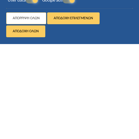
User data
Google ads
ΑΠΌΡΡΙΨΗ ΌΛΩΝ
ΑΠΟΔΟΧΉ ΕΠΙΛΕΓΜΈΝΩΝ
ΑΠΟΔΟΧΉ ΌΛΩΝ