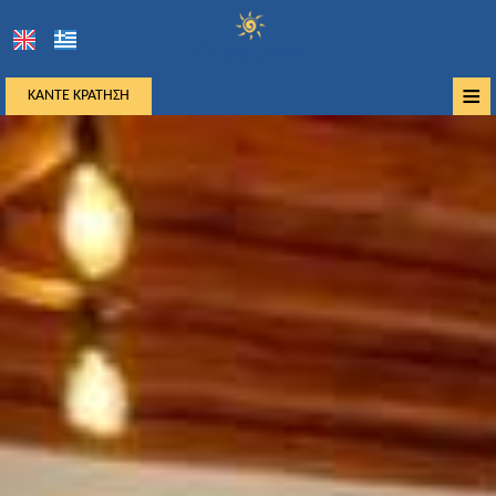
≡
ΚΆΝΤΕ ΚΡΆΤΗΣΗ
Αρχική
Τοποθεσία
Διαμονή
Παροχές
Φωτογραφίες
Μύκονος
Ζήτηση
Επικοινωνία