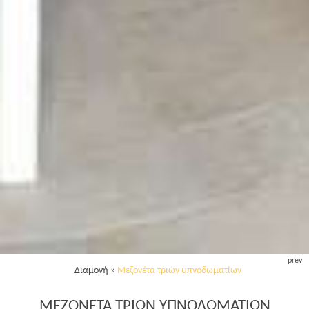
prev
Διαμονή
»
Μεζονέτα τριών υπνοδωματίων
ΜΕΖΟΝΈΤΑ ΤΡΙΏΝ ΥΠΝΟΔΩΜΑΤΊΩΝ